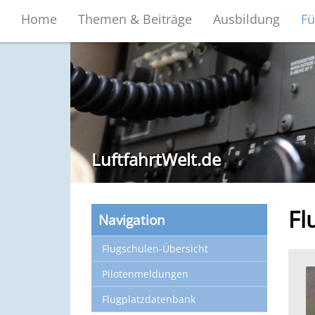
Home
Themen & Beiträge
Ausbildung
Fü
LuftfahrtWelt.de
Fl
Navigation
Flugschulen-Übersicht
Pilotenmeldungen
Flugplatzdatenbank