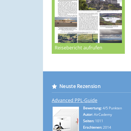
Reisebericht aufrufen
Neuste Rezension
Advanced PPL-Guide
Bewertung:
4/5 Punkten
Autor:
AirCademy
Seiten:
1011
Erschienen:
2014