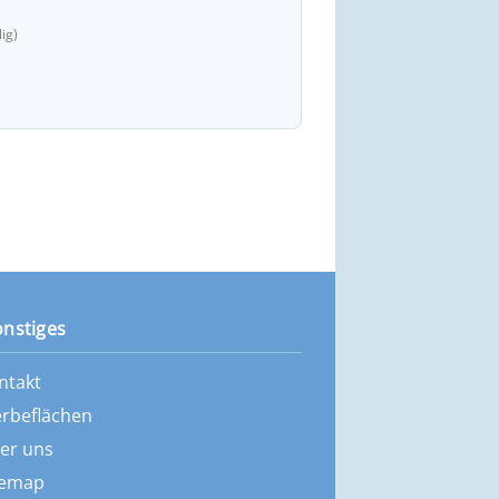
ig)
onstiges
ntakt
rbeflächen
er uns
temap