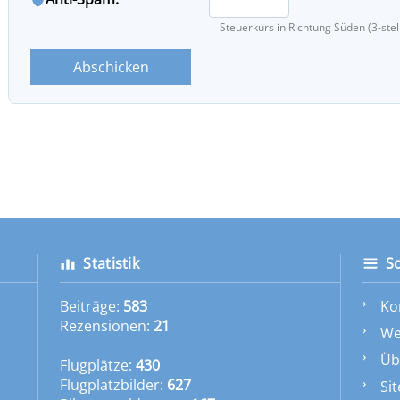
Steuerkurs in Richtung Süden (3-stell
Statistik
S
Beiträge:
583
Ko
Rezensionen:
21
We
Üb
Flugplätze:
430
Flugplatzbilder:
627
Si