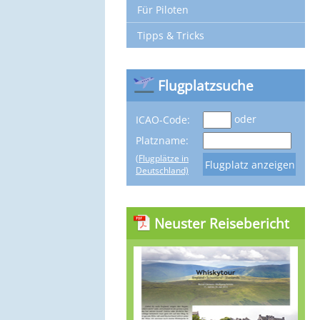
Für Piloten
Tipps & Tricks
Flugplatzsuche
oder
ICAO-Code:
Platzname:
(Flugplätze in
Deutschland)
Neuster Reisebericht