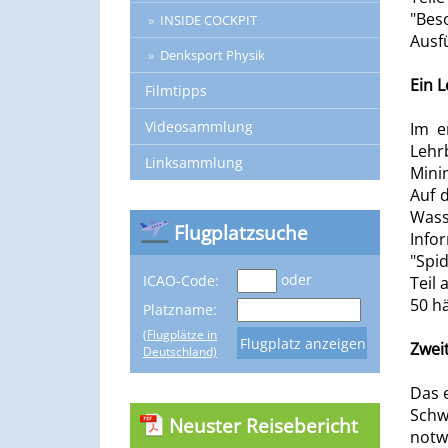
"Bes
INSIDE COCKPIT
Ausfü
Denksport Physik
Ein 
Filmtipps
Videosammlung
Im e
Lehr
Linksammlung
Mini
Auf 
Wass
Flugplatzsuche
Info
"Spi
oder
ICAO-Code:
Teil
50 h
Platzname:
(Flugplätze in
Zweit
Deutschland)
Das 
Schw
Neuster Reisebericht
notw