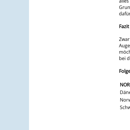
alle
Grun
dafü
Fazit
Zwar
Auge
möch
bei 
Folg
NOR
Dän
Nor
Sch