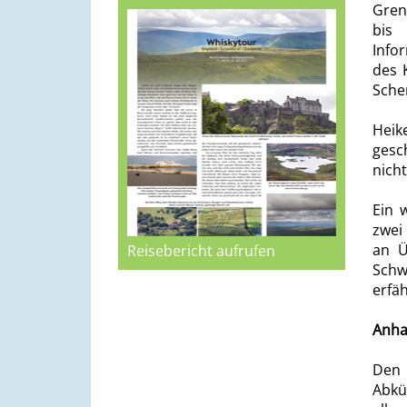
Gren
bis 
Info
des 
Sche
Heik
gesc
nich
Ein 
zwei
an Ü
Reisebericht aufrufen
Schw
erfä
Anh
Den
Abkü