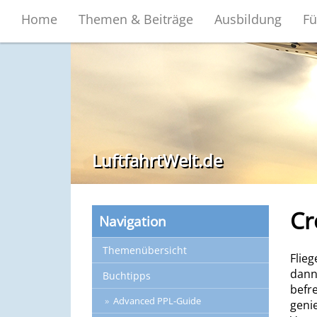
Home
Themen & Beiträge
Ausbildung
Fü
LuftfahrtWelt.de
Cr
Navigation
Themenübersicht
Flie
dann
Buchtipps
befr
Advanced PPL-Guide
geni