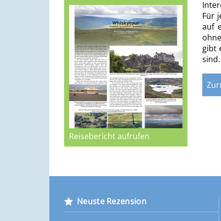
Inte
Für 
auf 
ohne
gibt 
sind.
Reisebericht aufrufen
Neuste Rezension