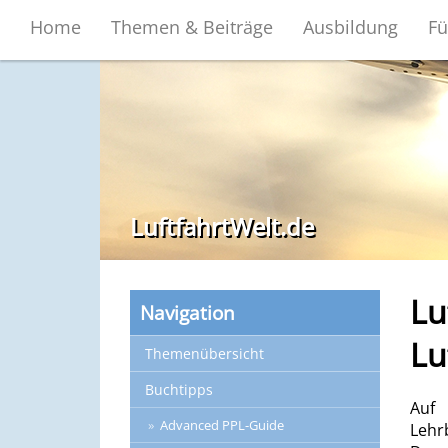
Home
Themen & Beiträge
Ausbildung
Fü
LuftfahrtWelt.de
Lu
Navigation
Lu
Themenübersicht
Buchtipps
Auf 
Advanced PPL-Guide
Lehr