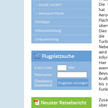
Die 
INSIDE COCKPIT
hat 
Denksport Physik
Aer
Fläc
Filmtipps
über
Videosammlung
Dies
die
Linksammlung
Turb
Nebe
wird
Flugplatzsuche
Info
Hier
oder
ICAO-Code:
event
Bevo
Platzname:
Kraf
(Flugplätze in
bis 
Deutschland)
Funk
Zusa
Neuster Reisebericht
über