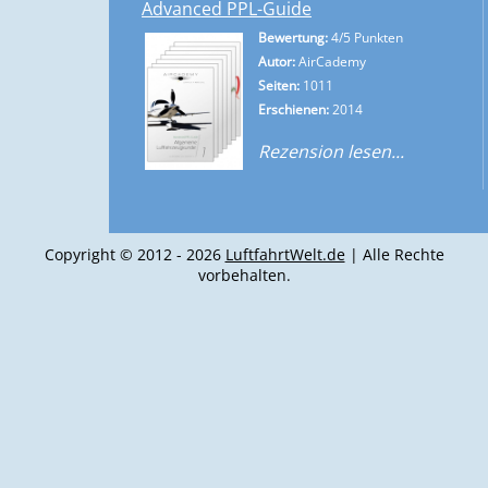
Advanced PPL-Guide
Bewertung:
4/5 Punkten
Autor:
AirCademy
Seiten:
1011
Erschienen:
2014
Rezension lesen...
Copyright © 2012 - 2026
LuftfahrtWelt.de
| Alle Rechte
vorbehalten.